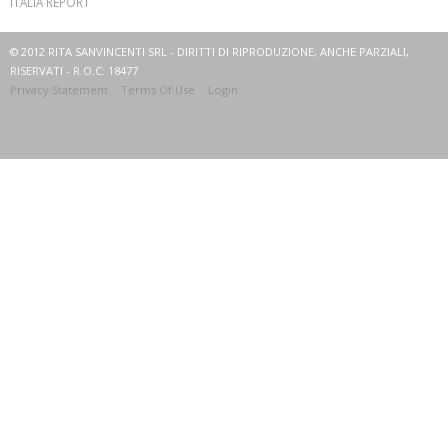
ITALIA REPORT
© 2012 RITA SANVINCENTI SRL - DIRITTI DI RIPRODUZIONE, ANCHE PARZIALI,
RISERVATI - R.O.C. 18477
Privacy Statement
Terms Of Use
Login