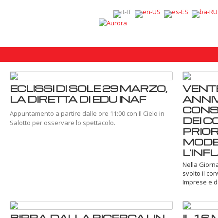
ECLISSI DI SOLE 29 MARZO,
VENT
LA DIRETTA DI EDU INAF
ANNIV
CONSU
Appuntamento a partire dalle ore 11:00 con Il Cielo in
DEI 
Salotto per osservare lo spettacolo.
PRIORI
MODE
L'INF
Nella Giorna
svolto il co
Imprese e de
BIRRA, DALLA RICERCA UN
IL 16