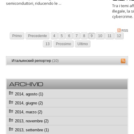
semiconduttori, riducendo le ...
Tra i temi a
illegale, la s
cybercrime.
RSS
Primo
Precedente
4
5
6
7
8
9
10
11
12
13
Prossimo
Ultimo
Итальянский репортер
(10)
ARCHIVIO
2014, agosto (1)
2014, giugno (2)
2014, marzo (2)
2013, novembre (2)
2013, settembre (1)