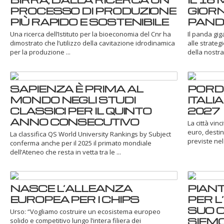
PROCESSO DI PRODUZIONE
GIOR
PIÙ RAPIDO E SOSTENIBILE
PAND
Una ricerca dell’Istituto per la bioeconomia del Cnr ha
Il panda gig
dimostrato che l’utilizzo della cavitazione idrodinamica
alle strateg
per la produzione ...
della nostra 
SAPIENZA È PRIMA AL
PORDE
MONDO NEGLI STUDI
ITALI
CLASSICI PER IL QUINTO
2027
ANNO CONSECUTIVO
La città vinc
euro, destin
La classifica QS World University Rankings by Subject
previste nel 
conferma anche per il 2025 il primato mondiale
dell’Ateneo che resta in vetta tra le ...
NASCE L’ALLEANZA
PIANT
EUROPEA PER I CHIPS
PER L
SUO 
Urso: “Vogliamo costruire un ecosistema europeo
SIEM
solido e competitivo lungo l’intera filiera dei