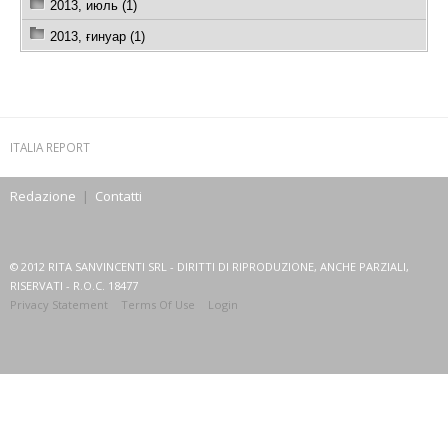
2013, июль (1)
2013, ғинуар (1)
ITALIA REPORT
Redazione
|
Contatti
© 2012 RITA SANVINCENTI SRL - DIRITTI DI RIPRODUZIONE, ANCHE PARZIALI,
RISERVATI - R.O.C. 18477
Privacy Statement
Terms Of Use
Login