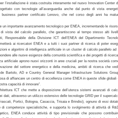
 per l’installazione è stata costruita interamente nel nuovo Innovation Center d
ogettato con tecnologie all’avanguardia anche dal punto di vista energet
T, business partner certificato Lenovo, che nel corso degli anni ha matu
e un importante avanzamento tecnologico per ENEA, incrementando le risors
di vista del calcolo parallelo, che garantiscono al tempo stesso alti livell
nti, Responsabile della Divisione ICT dell’ENEA del Dipartimento Tecnol
etterà ai ricercatori ENEA e a tutti i suoi partner di ricerca di poter eseg
ni e algoritmi di intelligenza artificiale in un cluster di calcolo parallelo ad 
ondere alle nuove esigenze della comunità scientifica e dei progetti di ricerca
nza artificiale aprono nuovi orizzonti in aree cruciali per la nostra società com
novazione del settore energetico e della medicina, ambiti di ricerca che ve
e Bartolo, AD e Country General Manager Infrastructure Solutions Grou
iosa di affiancare un centro di eccellenza come ENEA in queste sfide globali
ostra capacità di innovare”.
tettura ICT che mette a disposizione dell’utenza sistemi avanzati di calc
ei dati, attraverso un utilizzo estensivo delle tecnologie GRID per il supercalc
(Frascati, Portici, Bologna, Casaccia, Trisaia e Brindisi), ognuno di essi dotat
 e di competenze specialistiche, e supporta lo svolgimento di attività di R&
rgetico, ENEA conduce attività di tipo previsionale che possono contribui