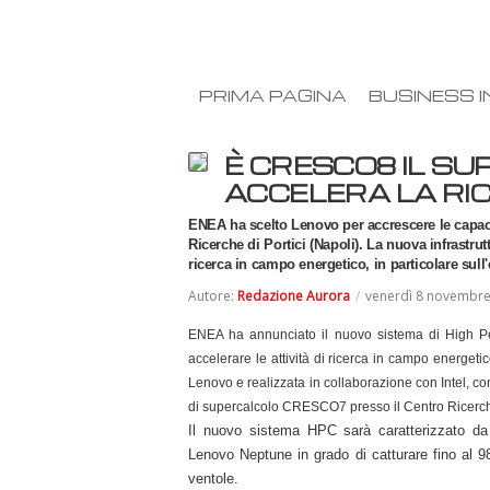
PRIMA PAGINA
BUSINESS I
È CRESCO8 IL S
ACCELERA LA RI
ENEA ha scelto Lenovo per accrescere le capac
Ricerche di Portici (Napoli). La nuova infrastru
ricerca in campo energetico, in particolare sull
Autore:
Redazione Aurora
/
venerdì 8 novembr
ENEA ha annunciato il nuovo sistema di High 
accelerare le attività di ricerca in campo energetic
Lenovo e realizzata in collaborazione con Intel, c
di supercalcolo CRESCO7 presso il Centro Ricerche
Il nuovo sistema HPC sarà caratterizzato da 
Lenovo Neptune in grado di catturare fino al 9
ventole.