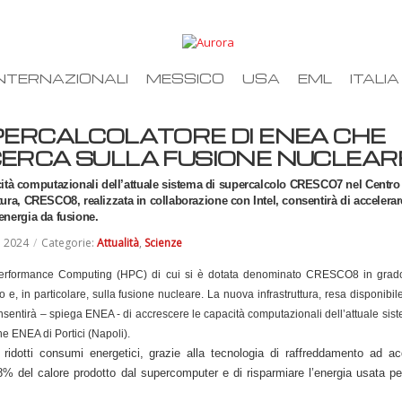
NTERNAZIONALI
MESSICO
USA
EML
ITALIA
UPERCALCOLATORE DI ENEA CHE
CERCA SULLA FUSIONE NUCLEAR
ità computazionali dell’attuale sistema di supercalcolo CRESCO7 nel Centro
ttura, CRESCO8, realizzata in collaborazione con Intel, consentirà di accelerar
'energia da fusione.
e 2024
/
Categorie:
Attualità
,
Scienze
Performance Computing (HPC) di cui si è dotata denominato CRESCO8 in grad
o e, in particolare, sulla fusione nucleare. La nuova infrastruttura, resa disponibil
onsentirà – spiega ENEA - di accrescere le capacità computazionali dell’attuale sis
 ENEA di Portici (Napoli).
ridotti consumi energetici, grazie alla tecnologia di raffreddamento ad a
8% del calore prodotto dal supercomputer e di risparmiare l’energia usata pe