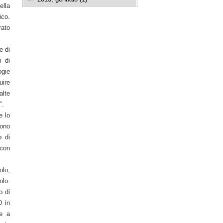
ella
ico.
rato
e di
i di
ogie
uire
alte
”.
e lo
dono
p di
 con
olo,
olo.
o di
D in
re a