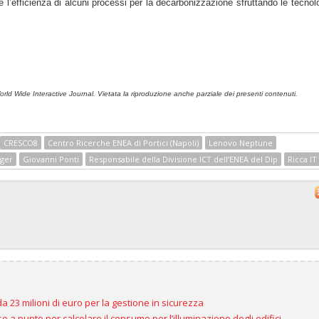
à e l’efficienza di alcuni processi per la decarbonizzazione sfruttando le tecnol
ld Wide Interactive Journal. Vietata la riproduzione anche parziale dei presenti contenuti.
CRESCO8
Centro Ricerche ENEA di Portici (Napoli)
Lenovo Neptune
ager
Giovanni Ponti
Responsabile della Divisione ICT dell’ENEA del Dip
Ricca IT
 da 23 milioni di euro per la gestione in sicurezza
 a punto per calcolare il consumo per l’illuminazione degli edifici