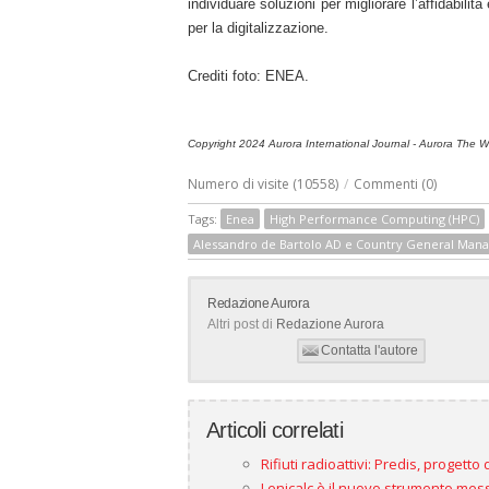
individuare soluzioni per migliorare l’affidabilit
per la digitalizzazione.
Crediti foto: ENEA.
Copyright 2024 Aurora International Journal - Aurora The Wor
Numero di visite (10558)
/
Commenti (0)
Tags:
Enea
High Performance Computing (HPC)
Alessandro de Bartolo AD e Country General Man
Redazione Aurora
Altri post di
Redazione Aurora
Contatta l'autore
Articoli correlati
Rifiuti radioattivi: Predis, progetto
Lenicalc è il nuovo strumento messo