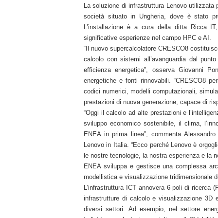
La soluzione di infrastruttura Lenovo utilizzata
società situato in Ungheria, dove è stato pr
L’installazione è a cura della ditta Ricca I
significative esperienze nel campo HPC e AI.
“Il nuovo supercalcolatore CRESCO8 costituisc
calcolo con sistemi all’avanguardia dal punto 
efficienza energetica”, osserva Giovanni Po
energetiche e fonti rinnovabili. “CRESCO8 perm
codici numerici, modelli computazionali, simulazio
prestazioni di nuova generazione, capace di risp
“Oggi il calcolo ad alte prestazioni e l’intellige
sviluppo economico sostenibile, il clima, l’in
ENEA in prima linea”, commenta Alessandro d
Lenovo in Italia. “Ecco perché Lenovo è orgogl
le nostre tecnologie, la nostra esperienza e la n
ENEA sviluppa e gestisce una complessa archi
modellistica e visualizzazione tridimensionale d
L’infrastruttura ICT annovera 6 poli di ricerca 
infrastrutture di calcolo e visualizzazione 3D
diversi settori. Ad esempio, nel settore ene