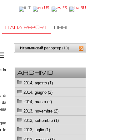
ITALIA REPORT
LIBRI
Итальянский репортер
(10)
E
e la
ARCHIVIO
2014, agosto (1)
2014, giugno (2)
o di
2014, marzo (2)
e da
tema
2013, novembre (2)
2013, settembre (1)
cqua
r le
2013, luglio (1)
2013, gennaio (1)