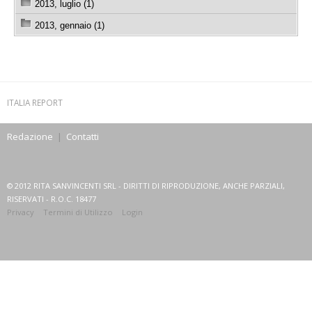
2013, luglio (1)
2013, gennaio (1)
ITALIA REPORT
Redazione
|
Contatti
© 2012 RITA SANVINCENTI SRL - DIRITTI DI RIPRODUZIONE, ANCHE PARZIALI,
RISERVATI - R.O.C. 18477
Privacy
Termini di Utilizzo
Login