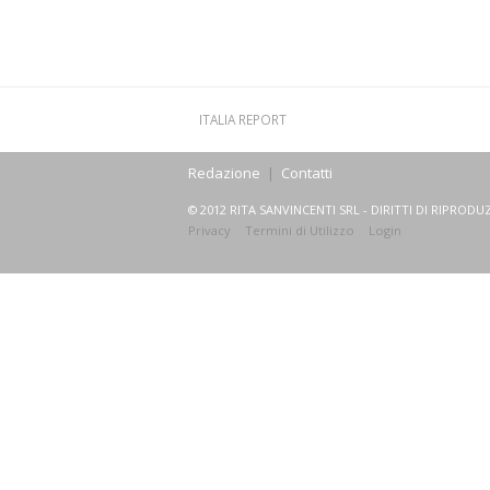
ITALIA REPORT
Redazione
|
Contatti
© 2012 RITA SANVINCENTI SRL - DIRITTI DI RIPRODUZ
Privacy
Termini di Utilizzo
Login