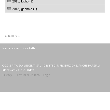
2013, luglio (1)
2013, gennaio (1)
ITALIA REPORT
Redazione
|
Contatti
© 2012 RITA SANVINCENTI SRL - DIRITTI DI RIPRODUZIONE, ANCHE PARZIALI,
RISERVATI - R.O.C. 18477
Privacy
Termini di Utilizzo
Login