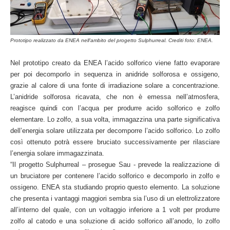
Prototipo realizzato da ENEA nell'ambito del progetto
Sulphurreal
. Crediti foto: ENEA.
Nel prototipo creato da ENEA l’acido solforico viene fatto evaporare
per poi decomporlo in sequenza in anidride solforosa e ossigeno,
grazie al calore di una fonte di irradiazione solare a concentrazione.
L’anidride solforosa ricavata, che non è emessa nell’atmosfera,
reagisce quindi con l’acqua per produrre acido solforico e zolfo
elementare. Lo zolfo, a sua volta, immagazzina una parte significativa
dell’energia solare utilizzata per decomporre l’acido solforico. Lo zolfo
così ottenuto potrà essere bruciato successivamente per rilasciare
l’energia solare immagazzinata.
“Il progetto Sulphurreal – prosegue Sau - prevede la realizzazione di
un bruciatore per contenere l’acido solforico e decomporlo in zolfo e
ossigeno. ENEA sta studiando proprio questo elemento. La soluzione
che presenta i vantaggi maggiori sembra sia l’uso di un elettrolizzatore
all’interno del quale, con un voltaggio inferiore a 1 volt per produrre
zolfo al catodo e una soluzione di acido solforico all’anodo, lo zolfo