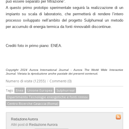
può essere separato per filtrazione”.
A questo primo prototipo sperimentale seguirà la realizzazione di un
impianto su scala di laboratorio, che permetterà di rendere l’intero
processo sviluppato nell’ambito del progetto Sulphurreal un metodo
per accumulo di energia termica da fonti rinnovabili discontinue.
Crediti foto in primo piano: ENEA.
Copyright 2024 Aurora International Journal - Aurora The World Wide Interactive
Journal. Vietata la riproduzione anche parziale dei presenti contenuti.
Numero di visite (12355)
/
Commenti (0)
Tags:
Enea
Unione Europea
Sulphurreal
Dipartimento Tecnologie energetiche e fonti rinnov
Centro Ricerche Casaccia (Roma)
Redazione Aurora
Altri post di
Redazione Aurora