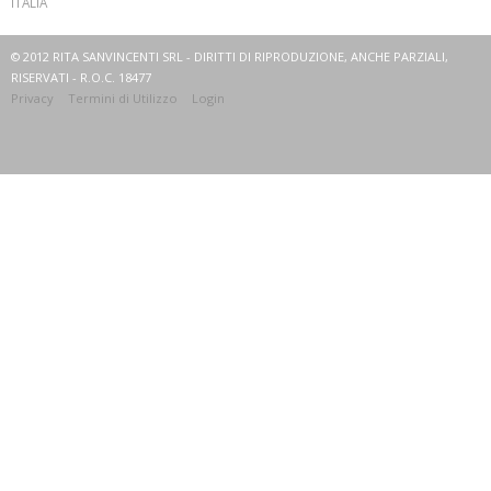
ITALIA
© 2012 RITA SANVINCENTI SRL - DIRITTI DI RIPRODUZIONE, ANCHE PARZIALI,
RISERVATI - R.O.C. 18477
Privacy
Termini di Utilizzo
Login