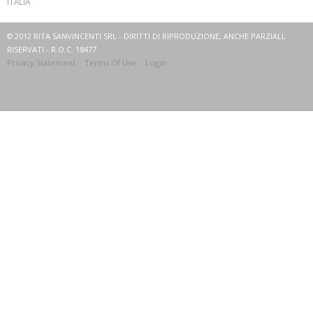
ITALIA
© 2012 RITA SANVINCENTI SRL - DIRITTI DI RIPRODUZIONE, ANCHE PARZIALI,
RISERVATI - R.O.C. 18477
Privacy Statement
Terms Of Use
Login