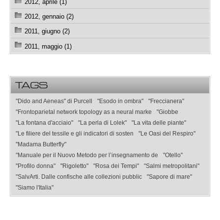
2012, aprile (1)
2012, gennaio (2)
2011, giugno (2)
2011, maggio (1)
TAGS
"Dido and Aeneas" di Purcell
"Esodo in ombra"
"Freccianera"
"Frontoparietal network topology as a neural marke
"Giobbe
"La fontana d'acciaio"
"La perla di Lolek"
"La vita delle piante"
"Le filiere del tessile e gli indicatori di sosten
"Le Oasi del Respiro"
"Madama Butterfly"
"Manuale per il Nuovo Metodo per l’insegnamento de
"Otello"
"Profilo donna"
"Rigoletto"
"Rosa dei Tempi"
"Salmi metropolitani"
"SalvArti. Dalle confische alle collezioni pubblic
"Sapore di mare"
"Siamo l'Italia"