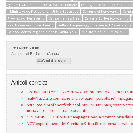
Agenzia Nazionale per le Nuove Tecnologie
l’Energia e lo Sviluppo Economic
il Ministero dell’Istruzione - Ufficio Scolastico
Comune di Benevento
Comun
Provincia di Benevento
Campania NewSteel
Carcere Borbonico Avellino
Real Belvedere di San Leucio
belle arti e paesaggio province di Caserta e Be
Soresa-Società Regionale per la Sanità S.p.A.
Ministero della Cultura (MiC).
Redazione Aurora
Altri post di
Redazione Aurora
Contatta l'autore
Articoli correlati
FESTIVAL DELLA SCIENZA 2024: appuntamento a Genova con 
“SalvArti. Dalle confische alle collezioni pubbliche”: inaug
Installato a profondità abissali MARINE HAZARD, osservatorio
meno accessibili di mari e oceani
IO NON RISCHIO: al via la campagna per la promozione delle
INGV ospita i lavori del Comitato Scientifico internazionale 