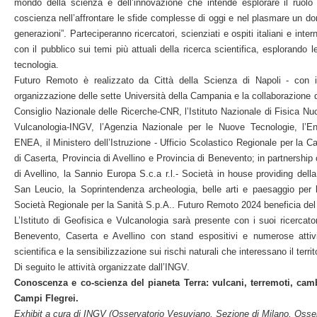
mondo della scienza e dell’innovazione che intende esplorare il ruolo 
coscienza nell’affrontare le sfide complesse di oggi e nel plasmare un do
generazioni”. Parteciperanno ricercatori, scienziati e ospiti italiani e int
con il pubblico sui temi più attuali della ricerca scientifica, esplorando 
tecnologia.
Futuro Remoto è realizzato da Città della Scienza di Napoli - con 
organizzazione delle sette Università della Campania e la collaborazione dei 
Consiglio Nazionale delle Ricerche-CNR, l’Istituto Nazionale di Fisica Nuc
Vulcanologia-INGV, l’Agenzia Nazionale per le Nuove Tecnologie, l’E
ENEA, il Ministero dell’Istruzione - Ufficio Scolastico Regionale per 
di Caserta, Provincia di Avellino e Provincia di Benevento; in partnersh
di Avellino, la Sannio Europa S.c.a r.l.- Società in house providing dell
San Leucio, la Soprintendenza archeologia, belle arti e paesaggio per
Società Regionale per la Sanità S.p.A.. Futuro Remoto 2024 beneficia del c
L’Istituto di Geofisica e Vulcanologia sarà presente con i suoi ricercator
Benevento, Caserta e Avellino con stand espositivi e numerose attiv
scientifica e la sensibilizzazione sui rischi naturali che interessano il terri
Di seguito le attività organizzate dall’INGV.
Conoscenza e co-scienza del pianeta Terra: vulcani, terremoti, camb
Campi Flegrei.
Exhibit a cura di INGV (Osservatorio Vesuviano, Sezione di Milano, Osse