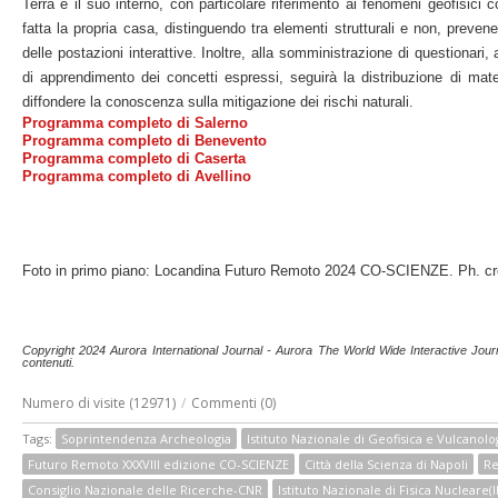
Terra e il suo interno, con particolare riferimento ai fenomeni geofisici
fatta la propria casa, distinguendo tra elementi strutturali e non, prevenen
delle postazioni interattive. Inoltre, alla somministrazione di questionari,
di apprendimento dei concetti espressi, seguirà la distribuzione di materi
diffondere la conoscenza sulla mitigazione dei rischi naturali.
Programma completo di Salerno
Programma completo di Benevento
Programma completo di Caserta
Programma completo di Avellino
Foto in primo piano: Locandina Futuro Remoto 2024 CO-SCIENZE. Ph
. c
Copyright 2024 Aurora International Journal - Aurora The World Wide Interactive Journa
contenuti.
Numero di visite (12971)
/
Commenti (0)
Tags:
Soprintendenza Archeologia
Istituto Nazionale di Geofisica e Vulcanolog
Futuro Remoto XXXVIII edizione CO-SCIENZE
Città della Scienza di Napoli
Re
Consiglio Nazionale delle Ricerche-CNR
Istituto Nazionale di Fisica Nucleare(