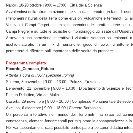
Napoli, 18-20 ottobre | 9:00 – 17:00 | Città della Scienza
Avvalendosi della strumentazione utilizzata dai ricercatori in fase di os
i fenomeni naturali della Terra come eruzioni vulcaniche e terremoti. Si 
Vesuvio, i Campi Flegrei e Ischia, scoprendone le caratteristiche peculiar
Campi Flegrei e su tutte le tecniche di monitoraggio utilizzate dall’Osserv
Attraverso una narrazione interattiva i visitatori saranno poi chiamati a
rischio naturale. In un mix di narrazione, gioco di ruolo, fumetto e te
permetterà di riflettere sull’importanza delle scelte da prendere.
Programma completo
Ricordo_Conosco_Riduco
Attività a cura di INGV (Sezione Irpinia)
Salerno, 8 novembre | 9:00 – 13:00 | Palazzo Fruscione
Benevento, 22 novembre | 9:00 – 18:30 | Dipartimento di Scienze e Tecnol
Plesso Didattica, Via dei Mulini
Caserta, 29 novembre | 9:00 – 18:30 | Complesso Monumentale Belveder
Avellino, 6 dicembre | 9:00 – 18:00 | Carcere Borbonico
Un percorso interattivo nel mondo dei Terremoti finalizzato ad aumen
conoscenza, elementi fondamentali per migliorare la consapevolezza e la ca
Nei vari appuntamenti sarà possibile partecipare a percorsi didattici intera