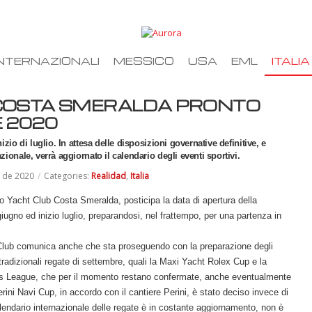
NTERNAZIONALI
MESSICO
USA
EML
ITALIA
 COSTA SMERALDA PRONTO
E 2020
nizio di luglio. In attesa delle disposizioni governative definitive, e
azionale, verrà aggiornato il calendario degli eventi sportivi.
o de 2020
/
Categories:
Realidad
,
Italia
 lo Yacht Club Costa Smeralda, posticipa la data di apertura della
giugno ed inizio luglio, preparandosi, nel frattempo, per una partenza in
t Club comunica anche che sta proseguendo con la preparazione degli
e tradizionali regate di settembre, quali la Maxi Yacht Rolex Cup e la
s League, che per il momento restano confermate, anche eventualmente
rini Navi Cup, in accordo con il cantiere Perini, è stato deciso invece di
calendario internazionale delle regate è in costante aggiornamento, non è