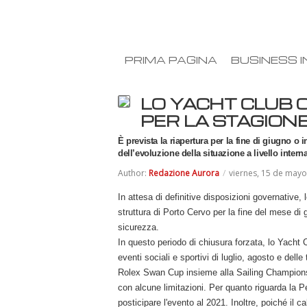
PRIMA PAGINA
BUSINESS I
LO YACHT CLUB
PER LA STAGION
È prevista la riapertura per la fine di giugno o i
dell’evoluzione della situazione a livello intern
Author:
Redazione Aurora
/
viernes, 15 de may
In attesa di definitive disposizioni governative,
struttura di Porto Cervo per la fine del mese di 
sicurezza.
In questo periodo di chiusura forzata, lo Yach
eventi sociali e sportivi di luglio, agosto e dell
Rolex Swan Cup insieme alla Sailing Champion
con alcune limitazioni. Per quanto riguarda la Pe
posticipare l'evento al 2021. Inoltre, poiché il 