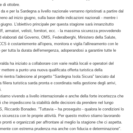
e di ottobre.
da e per la Sardegna a livello nazionale verranno ripristinati a partire dal
eno ad inizio giugno, sulla base delle indicazioni nazionali - mentre i
giugno. L'obiettivo principale per questa stagione sarà innanzitutto
aff, armatori, velisti, fornitori, ecc. - la massima sicurezza provvedendo
 elaborati dal Governo, OMS, Federalberghi, Ministero della Salute,
CCS è costantemente all'opera, monitora e vigila l'allineamento con le
 per tutta la durata dell'emergenza, adoperandosi a garantire tutte le
da ha iniziato a collaborare con varie realtà locali e operatori del
er mettere a punto una nuova qualificata offerta turistica della
 rientra l'adesione al progetto "Sardegna Isola Sicura" lanciato dal
filiera turistica sarda pronta e coordinata nella gestione degli arrivi,
i.
stiamo vivendo a livello internazionale e anche della forte incertezza che
i che impediscono la stabilità delle decisioni da prendere nel lungo
, Riccardo Bonadeo. “Tuttavia – ha proseguito - qualora le condizioni lo
n sicurezza con le proprie attività. Per questo motivo stiamo lavorando
ronti e organizzati per affrontare al meglio la stagione che ci aspetta.
rtamente con estrema prudenza ma anche con fiducia e determinazione".