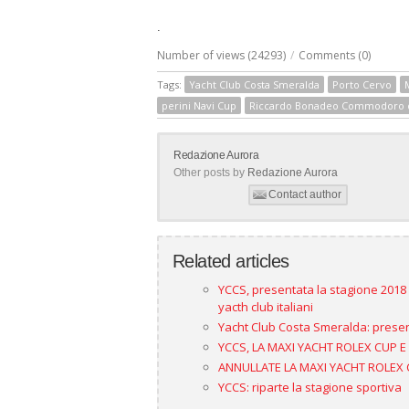
.
Number of views (24293)
/
Comments (0)
Tags:
Yacht Club Costa Smeralda
Porto Cervo
perini Navi Cup
Riccardo Bonadeo Commodoro d
Redazione Aurora
Other posts by
Redazione Aurora
Contact author
Related articles
YCCS, presentata la stagione 2018 
yacth club italiani
Yacht Club Costa Smeralda: present
YCCS, LA MAXI YACHT ROLEX CUP
ANNULLATE LA MAXI YACHT ROLEX 
YCCS: riparte la stagione sportiva