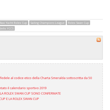
Maxi Yacht Rolex Cup
Sailing Champions League
Rolex Swan Cup
ello YCCS
fedele al codice etico della Charta Smeralda sottoscritta da 50
ato il calendario sportivo 2019
 E LA ROLEX SWAN CUP SONO CONFERMATE
CUP E LA ROLEX SWAN CUP