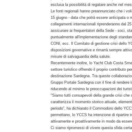
esclusa la possibilità di regatare anche nel mes
Le fonti regionali hanno preannunciato che i voli 
15 giugno - data che potrà essere anticipata o m
collegamenti internazionali riprenderanno dal 25 
assicurare ai frequentatori della Sede - soci, st
puntualmente all'implementazione degli standard
CONI, ecc. Il Comitato di gestione crisi dello Y
disposizioni governative e rimarrà sempre attivo
misure di salvaguardia della salute.
Recentemente inoltre, lo Yacht Club Costa Smeral
settore turistico offrendo il proprio contributo p
destinazione Sardegna. Tra queste collaborazioni
Gruppo Portale Sardegna con il fine di rendere la 
riducendo al minimo le preoccupazioni dei turist
"Siamo tutti consapevoli della grande crisi che 
caratterizza il momento storico attuale, element
periodo”, ha dichiarato il Commodoro dello YCCS
permettano, lo YCCS ha intenzione di ripartire i
attivamente e proattivamente in modo da essere p
Ci siamo ripromessi di vivere questa sfida ce