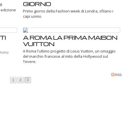
GIORNO
'8
 edizione
Primo giorno della Fashion week di Londra, sfilano i
capi uomo.
TI
A ROMA LA PRIMA MAISON
VUITTON
A Roma l'ultimo progetto di Loius Vuitton, un omaggio
i Uomo
del marchio francese al mito della Hollywood sul
Tevere.
RSS
1
2
3