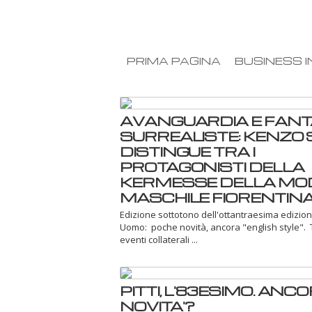
PRIMA PAGINA
BUSINESS I
AVANGUARDIA E FANT
SURREALISTE: KENZO S
DISTINGUE TRA I
PROTAGONISTI DELLA
KERMESSE DELLA MO
MASCHILE FIORENTIN
Edizione sottotono dell'ottantraesima edizione
Uomo: poche novità, ancora "english style". T
eventi collaterali ...
PITTI, L'83ESIMO. ANC
NOVITA'?