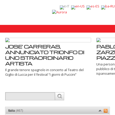
JOSE’ CARRERAS,
PABLO
ANNUNCIATO TRIONFO DI
ZARZU
UNO STRAORDINARIO
PIAZ
ARTISTA
Una personal
pubblico di 
Il grande tenore spagnolo in concerto al Teatro del
ispanoamer
Giglio di Lucca per il festival “I giorni di Puccini”
Italia
(467)