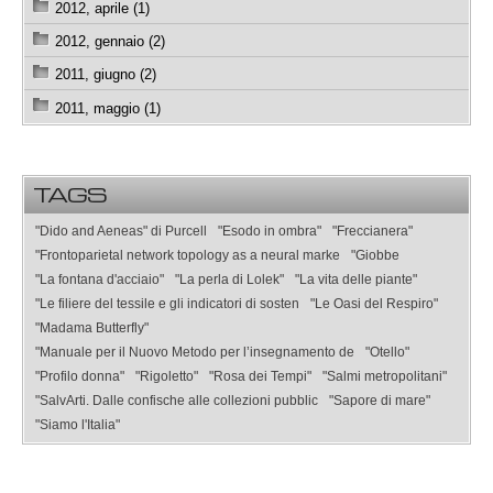
2012, aprile (1)
2012, gennaio (2)
2011, giugno (2)
2011, maggio (1)
TAGS
"Dido and Aeneas" di Purcell
"Esodo in ombra"
"Freccianera"
"Frontoparietal network topology as a neural marke
"Giobbe
"La fontana d'acciaio"
"La perla di Lolek"
"La vita delle piante"
"Le filiere del tessile e gli indicatori di sosten
"Le Oasi del Respiro"
"Madama Butterfly"
"Manuale per il Nuovo Metodo per l’insegnamento de
"Otello"
"Profilo donna"
"Rigoletto"
"Rosa dei Tempi"
"Salmi metropolitani"
"SalvArti. Dalle confische alle collezioni pubblic
"Sapore di mare"
"Siamo l'Italia"