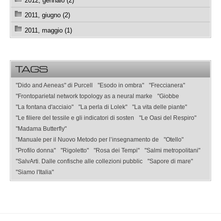
2012, gennaio (2)
2011, giugno (2)
2011, maggio (1)
TAGS
"Dido and Aeneas" di Purcell
"Esodo in ombra"
"Freccianera"
"Frontoparietal network topology as a neural marke
"Giobbe
"La fontana d'acciaio"
"La perla di Lolek"
"La vita delle piante"
"Le filiere del tessile e gli indicatori di sosten
"Le Oasi del Respiro"
"Madama Butterfly"
"Manuale per il Nuovo Metodo per l’insegnamento de
"Otello"
"Profilo donna"
"Rigoletto"
"Rosa dei Tempi"
"Salmi metropolitani"
"SalvArti. Dalle confische alle collezioni pubblic
"Sapore di mare"
"Siamo l'Italia"