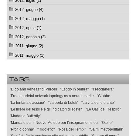
2012, luglio (1)
2012, giugno (4)
2012, maggio (1)
2012, aprile (1)
2012, gennaio (2)
2011, giugno (2)
2011, maggio (1)
TAGS
"Dido and Aeneas" di Purcell
"Esodo in ombra"
"Freccianera"
"Frontoparietal network topology as a neural marke
"Giobbe
"La fontana d'acciaio"
"La perla di Lolek"
"La vita delle piante"
"Le filiere del tessile e gli indicatori di sosten
"Le Oasi del Respiro"
"Madama Butterfly"
"Manuale per il Nuovo Metodo per l’insegnamento de
"Otello"
"Profilo donna"
"Rigoletto"
"Rosa dei Tempi"
"Salmi metropolitani"
"SalvArti. Dalle confische alle collezioni pubblic
"Sapore di mare"