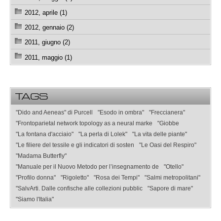
2012, aprile (1)
2012, gennaio (2)
2011, giugno (2)
2011, maggio (1)
TAGS
"Dido and Aeneas" di Purcell
"Esodo in ombra"
"Freccianera"
"Frontoparietal network topology as a neural marke
"Giobbe
"La fontana d'acciaio"
"La perla di Lolek"
"La vita delle piante"
"Le filiere del tessile e gli indicatori di sosten
"Le Oasi del Respiro"
"Madama Butterfly"
"Manuale per il Nuovo Metodo per l’insegnamento de
"Otello"
"Profilo donna"
"Rigoletto"
"Rosa dei Tempi"
"Salmi metropolitani"
"SalvArti. Dalle confische alle collezioni pubblic
"Sapore di mare"
"Siamo l'Italia"