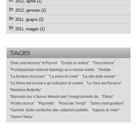
2012, aprile (1)
2012, gennaio (2)
2011, giugno (2)
2011, maggio (1)
TAGS
"Dido and Aeneas" di Purcell
"Esodo in ombra"
"Freccianera"
"Frontoparietal network topology as a neural marke
"Giobbe
"La fontana d'acciaio"
"La perla di Lolek"
"La vita delle piante"
"Le filiere del tessile e gli indicatori di sosten
"Le Oasi del Respiro"
"Madama Butterfly"
"Manuale per il Nuovo Metodo per l’insegnamento de
"Otello"
"Profilo donna"
"Rigoletto"
"Rosa dei Tempi"
"Salmi metropolitani"
"SalvArti. Dalle confische alle collezioni pubblic
"Sapore di mare"
"Siamo l'Italia"