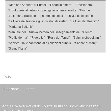
"Dido and Aeneas" di Purcell
"Esodo in ombra"
"Freccianera"
"Frontoparietal network topology as a neural marke
"Giobbe
"La fontana d'acciaio"
"La perla di Lolek"
"La vita delle piante"
"Le filiere del tessile e gli indicatori di sosten
"Le Oasi del Respiro"
"Madama Butterfly"
"Manuale per il Nuovo Metodo per l’insegnamento de
"Otello"
"Profilo donna"
"Rigoletto"
"Rosa dei Tempi"
"Salmi metropolitani"
"SalvArti. Dalle confische alle collezioni pubblic
"Sapore di mare"
"Siamo l'Italia"
ITALIA
Redazione
|
Contatti
© 2012 RITA SANVINCENTI SRL - DIRITTI DI RIPRODUZIONE, ANCHE PARZIALI,
RISERVATI - R.O.C. 18477