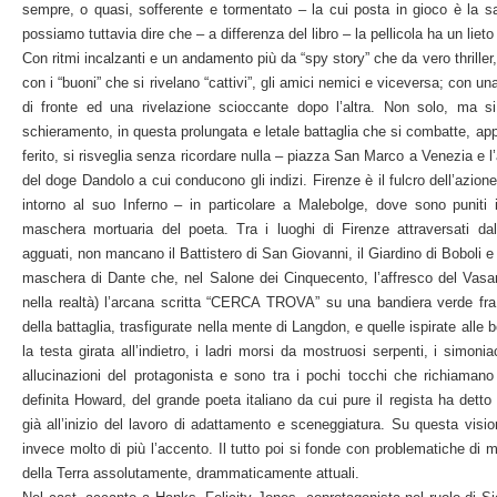
sempre, o quasi, sofferente e tormentato – la cui posta in gioco è la s
possiamo tuttavia dire che – a differenza del libro – la pellicola ha un lieto 
Con ritmi incalzanti e un andamento più da “spy story” che da vero thriller,
con i “buoni” che si rivelano “cattivi”, gli amici nemici e viceversa; con 
di fronte ed una rivelazione scioccante dopo l’altra. Non solo, ma 
schieramento, in questa prolungata e letale battaglia che si combatte, app
ferito, si risveglia senza ricordare nulla – piazza San Marco a Venezia e l’
del doge Dandolo a cui conducono gli indizi. Firenze è il fulcro dell’azione
intorno al suo Inferno – in particolare a Malebolge, dove sono puniti 
maschera mortuaria del poeta. Tra i luoghi di Firenze attraversati dal
agguati, non mancano il Battistero di San Giovanni, il Giardino di Boboli 
maschera di Dante che, nel Salone dei Cinquecento, l’affresco del Vasar
nella realtà) l’arcana scritta “CERCA TROVA” su una bandiera verde fra i
della battaglia, trasfigurate nella mente di Langdon, e quelle ispirate alle 
la testa girata all’indietro, i ladri morsi da mostruosi serpenti, i simonia
allucinazioni del protagonista e sono tra i pochi tocchi che richiamano 
definita Howard, del grande poeta italiano da cui pure il regista ha detto
già all’inizio del lavoro di adattamento e sceneggiatura. Su questa visi
invece molto di più l’accento. Il tutto poi si fonde con problematiche di
della Terra assolutamente, drammaticamente attuali.