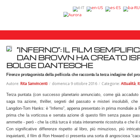
“INFERNO”: IL FILM SEMPLIFI
DAN BROWN HA CREATO ISP
BOLGE DANTESCHE
Firenze protagonista della pellicola che racconta la terza indagine del 
Autore:
Rita Sanvincenti
/
domenica 9 ottobre 2016
/
Categorie:
Attualità
,
I
Terza puntata (con successo planetario annunciato, come già accaduto pe
saga tra azione, thriller, segreti del passato e misteri insolubili, c
Langdon-Tom Hanks: è “Inferno”, appena presentato in prima mondiale a Fir
prima che la vorticosa e serrata azione di questo film senza pause pas
ammette - però - che la città turca è stata interamente ricostruita e che il 
Con significative differenze rispetto al libro, più minuzioso, più intric
inquietanti, il film di Ron Howard ci presenta una sorta di angosciosa “c