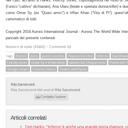
Nel cast, accanto a Hanks, Felicity Jones, coprotagonista nel ruolo di
(l’unico “cattivo” dichiarato), Ana Ularu (letale e spietata donna-killer) e
come Omar Sy (ex “Quasi amici”) e Irffan Khan (“Vita di Pi”): quest’ult
carismatico di tutti.
Copyright 2016 Aurora International Journal - Aurora The World Wide Inte
parziale dei presenti contenuti
Numero di visite (30402)
/
Commenti (0)
Tags:
firenze
Arno
ponte vecchio
Palazzo Vecchio
Inferno
Dan Braw
Felicity Jones
Omar Sy e Irrfan Khan
Salone dei Cinquecento
Ponte alle 
Giorgio Vasari
Cinema Odeon
Teatro dell'Opera
Rita Sanvincenti
Rita Sanvincenti Altri post di
Rita Sanvincenti
Contatta l'autore
Articoli correlati
Tom Hanks: “’Inferno’ è anche una grande storia d’amore, c