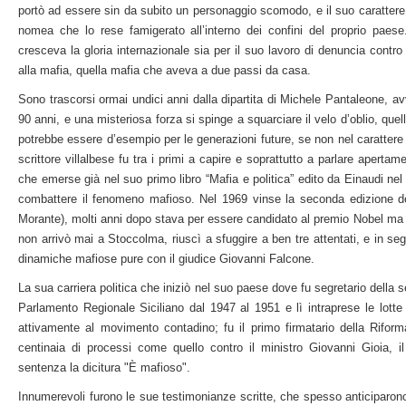
portò ad essere sin da subito un personaggio scomodo, e il suo carattere 
nomea che lo rese famigerato all’interno dei confini del proprio paes
cresceva la gloria internazionale sia per il suo lavoro di denuncia contro 
alla mafia, quella mafia che aveva a due passi da casa.
Sono trascorsi ormai undici anni dalla dipartita di Michele Pantaleone, av
90 anni, e una misteriosa forza si spinge a squarciare il velo d’oblio, quel
potrebbe essere d’esempio per le generazioni future, se non nel carattere
scrittore villalbese fu tra i primi a capire e soprattutto a parlare apertam
che emerse già nel suo primo libro “Mafia e politica” edito da Einaudi nel
combattere il fenomeno mafioso. Nel 1969 vinse la seconda edizione de
Morante), molti anni dopo stava per essere candidato al premio Nobel ma 
non arrivò mai a Stoccolma, riuscì a sfuggire a ben tre attentati, e in s
dinamiche mafiose pure con il giudice Giovanni Falcone.
La sua carriera politica che iniziò nel suo paese dove fu segretario della 
Parlamento Regionale Siciliano dal 1947 al 1951 e lì intraprese le lotte 
attivamente al movimento contadino; fu il primo firmatario della Riform
centinaia di processi come quello contro il ministro Giovanni Gioia, il
sentenza la dicitura "È mafioso".
Innumerevoli furono le sue testimonianze scritte, che spesso anticiparono