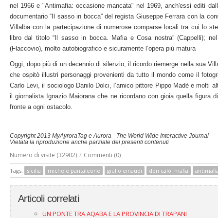
nel 1966 e "Antimafia: occasione mancata" nel 1969, anch'essi editi dalla
documentario “Il sasso in bocca” del regista Giuseppe Ferrara con la con
Villalba con la partecipazione di numerose comparse locali tra cui lo st
libro dal titolo “Il sasso in bocca. Mafia e Cosa nostra” (Cappelli); nel
(Flaccovio), molto autobiografico e sicuramente l’opera più matura
Oggi, dopo più di un decennio di silenzio, il ricordo riemerge nella sua Vi
che ospitò illustri personaggi provenienti da tutto il mondo come il fotogra
Carlo Levi, il sociologo Danilo Dolci, l’amico pittore Pippo Madè e molti al
il giornalista Ignazio Maiorana che ne ricordano con gioia quella figura di
fronte a ogni ostacolo.
Copyright 2013 MyAyroraTag e Aurora - The World Wide Interactive Journal
Vietata la riproduzione anche parziale dei presenti contenuti
Numero di visite (32902)
/
Commenti (0)
Tags:
sicilia
michele pantaleone
giulio einaudi
don calò. mafia
antimafi
Articoli correlati
UN PONTE TRA AQABA E LA PROVINCIA DI TRAPANI