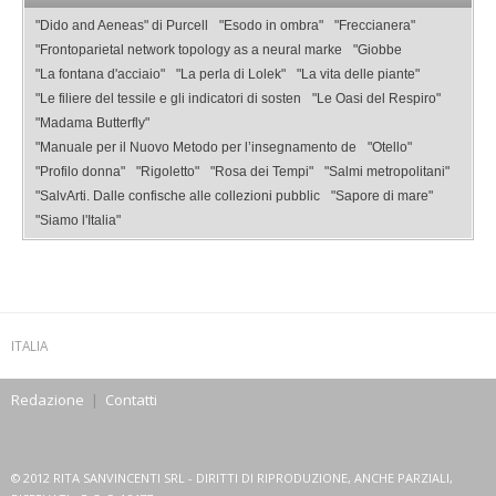
"Dido and Aeneas" di Purcell
"Esodo in ombra"
"Freccianera"
"Frontoparietal network topology as a neural marke
"Giobbe
"La fontana d'acciaio"
"La perla di Lolek"
"La vita delle piante"
"Le filiere del tessile e gli indicatori di sosten
"Le Oasi del Respiro"
"Madama Butterfly"
"Manuale per il Nuovo Metodo per l’insegnamento de
"Otello"
"Profilo donna"
"Rigoletto"
"Rosa dei Tempi"
"Salmi metropolitani"
"SalvArti. Dalle confische alle collezioni pubblic
"Sapore di mare"
"Siamo l'Italia"
ITALIA
Redazione
|
Contatti
© 2012 RITA SANVINCENTI SRL - DIRITTI DI RIPRODUZIONE, ANCHE PARZIALI,