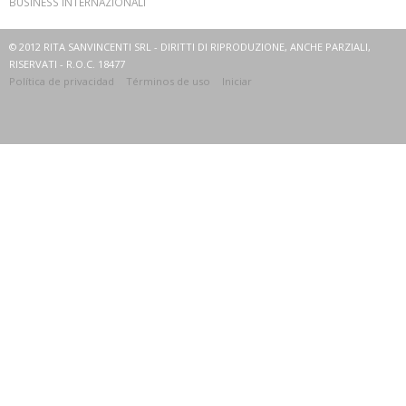
BUSINESS INTERNAZIONALI
© 2012 RITA SANVINCENTI SRL - DIRITTI DI RIPRODUZIONE, ANCHE PARZIALI,
RISERVATI - R.O.C. 18477
Política de privacidad
Términos de uso
Iniciar