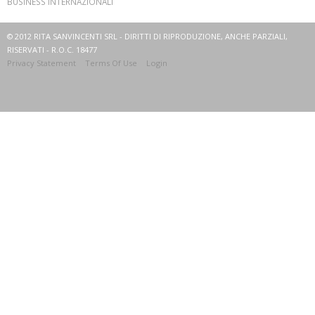
BUSINESS INTERNAZIONALI
© 2012 RITA SANVINCENTI SRL - DIRITTI DI RIPRODUZIONE, ANCHE PARZIALI,
RISERVATI - R.O.C. 18477
Privacy Statement
Terms Of Use
Login