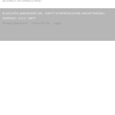
BUSINESS INTERNAZIONALI
© 2012 RITA SANVINCENTI SRL - DIRITTI DI RIPRODUZIONE, ANCHE PARZIALI,
RISERVATI - R.O.C. 18477
Privacy Statement
Terms Of Use
Login