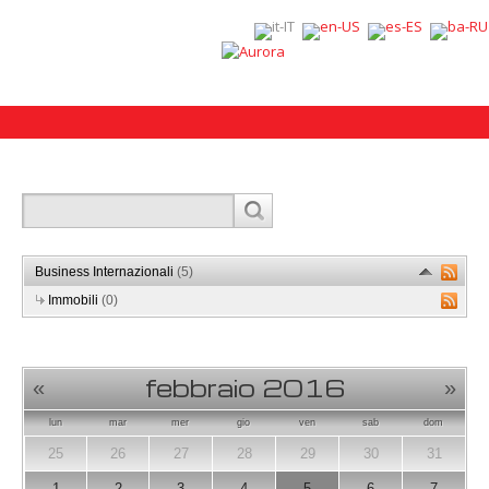
Business Internazionali
(5)
Immobili
(0)
febbraio 2016
«
»
lun
mar
mer
gio
ven
sab
dom
25
26
27
28
29
30
31
1
2
3
4
5
6
7