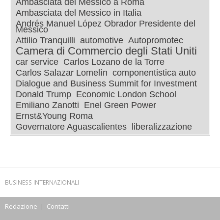
Ambasciata del Messico a Roma
Ambasciata del Messico in Italia
Andrés Manuel López Obrador Presidente del
Messico
Attilio Tranquilli
automotive
Autopromotec
Camera di Commercio degli Stati Uniti
car service
Carlos Lozano de la Torre
Carlos Salazar Lomelín
componentistica auto
Dialogue and Business Summit for Investment
Donald Trump
Economic London School
Emiliano Zanotti
Enel Green Power
Ernst&Young Roma
Governatore Aguascalientes
liberalizzazione
BUSINESS INTERNAZIONALI
Redazione
|
Contatti