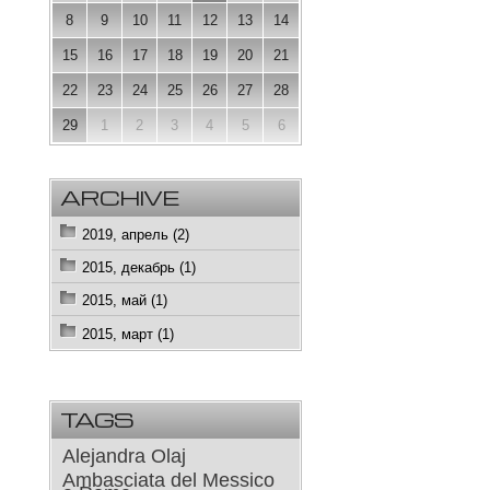
8
9
10
11
12
13
14
15
16
17
18
19
20
21
22
23
24
25
26
27
28
29
1
2
3
4
5
6
ARCHIVE
2019, апрель (2)
2015, декабрь (1)
2015, май (1)
2015, март (1)
TAGS
Alejandra Olaj
Ambasciata del Messico