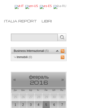
ITALIA REPORT
LIBRI
Business Internazionali
(5)
Immobili
(0)
февраль
«
»
2016
Дш
Шш
Шр
Кс
Йм
Шб
Йш
25
26
27
28
29
30
31
1
2
3
4
5
6
7