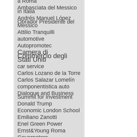
a Roma
Ambasciata del Messico
in Italia
Andrés Manuel López
Obrador Presidente del
Messico
Attilio Tranquilli
automotive
Autopromotec
Camera di
Commercio degli
Stati Uniti
car service
Carlos Lozano de la Torre
Carlos Salazar Lomelín
componentistica auto
Dialogue and Business
Summit for Investment
Donald Trump
Economic London School
Emiliano Zanotti
Enel Green Power
Ernst&Young Roma