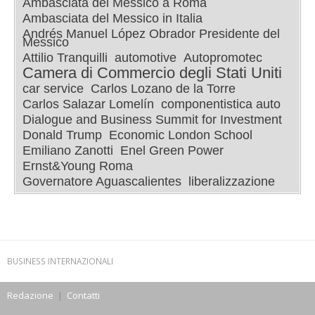
Ambasciata del Messico a Roma
Ambasciata del Messico in Italia
Andrés Manuel López Obrador Presidente del
Messico
Attilio Tranquilli
automotive
Autopromotec
Camera di Commercio degli Stati Uniti
car service
Carlos Lozano de la Torre
Carlos Salazar Lomelín
componentistica auto
Dialogue and Business Summit for Investment
Donald Trump
Economic London School
Emiliano Zanotti
Enel Green Power
Ernst&Young Roma
Governatore Aguascalientes
liberalizzazione
BUSINESS INTERNAZIONALI
Redazione
|
Contatti