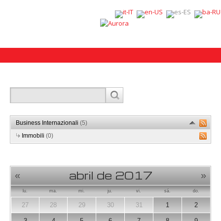
Business Internazionali
(5)
Immobili
(0)
abril de 2017
«
»
lu.
ma.
mi.
ju.
vi.
sá.
do.
27
28
29
30
31
1
2
3
4
5
6
7
8
9