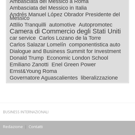
Ambasciata del Messico a Roma
Ambasciata del Messico in Italia
Andrés Manuel López Obrador Presidente del
Messico
Attilio Tranquilli
automotive
Autopromotec
Camera di Commercio degli Stati Uniti
car service
Carlos Lozano de la Torre
Carlos Salazar Lomelín
componentistica auto
Dialogue and Business Summit for Investment
Donald Trump
Economic London School
Emiliano Zanotti
Enel Green Power
Ernst&Young Roma
Governatore Aguascalientes
liberalizzazione
BUSINESS INTERNAZIONALI
Redazione
|
Contatti