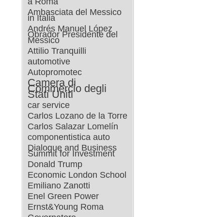
a Roma
Ambasciata del Messico
in Italia
Andrés Manuel López
Obrador Presidente del
Messico
Attilio Tranquilli
automotive
Autopromotec
Camera di
Commercio degli
Stati Uniti
car service
Carlos Lozano de la Torre
Carlos Salazar Lomelín
componentistica auto
Dialogue and Business
Summit for Investment
Donald Trump
Economic London School
Emiliano Zanotti
Enel Green Power
Ernst&Young Roma