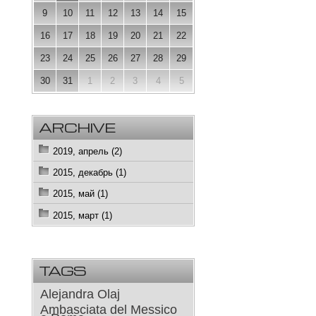
9
10
11
12
13
14
15
16
17
18
19
20
21
22
23
24
25
26
27
28
29
30
31
1
2
3
4
5
ARCHIVE
2019, апрель (2)
2015, декабрь (1)
2015, май (1)
2015, март (1)
TAGS
Alejandra Olaj
Ambasciata del Messico