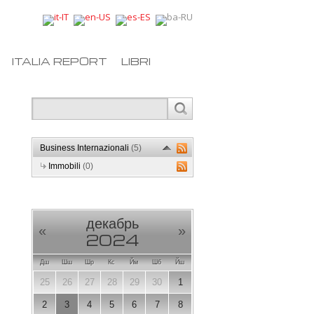
ITALIA REPORT
LIBRI
Business Internazionali
(5)
Immobili
(0)
декабрь
«
»
2024
Дш
Шш
Шр
Кс
Йм
Шб
Йш
25
26
27
28
29
30
1
2
3
4
5
6
7
8