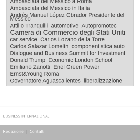
Ambasciata del Messico a Roma
Ambasciata del Messico in Italia
Andrés Manuel López Obrador Presidente del
Messico
Attilio Tranquilli
automotive
Autopromotec
Camera di Commercio degli Stati Uniti
car service
Carlos Lozano de la Torre
Carlos Salazar Lomelín
componentistica auto
Dialogue and Business Summit for Investment
Donald Trump
Economic London School
Emiliano Zanotti
Enel Green Power
Ernst&Young Roma
Governatore Aguascalientes
liberalizzazione
BUSINESS INTERNAZIONALI
Redazione
|
Contatti