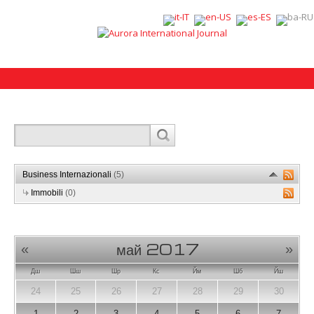
Business Internazionali
(5)
Immobili
(0)
май 2017
«
»
Дш
Шш
Шр
Кс
Йм
Шб
Йш
24
25
26
27
28
29
30
1
2
3
4
5
6
7