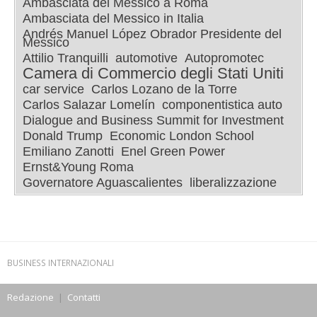
Ambasciata del Messico a Roma
Ambasciata del Messico in Italia
Andrés Manuel López Obrador Presidente del
Messico
Attilio Tranquilli
automotive
Autopromotec
Camera di Commercio degli Stati Uniti
car service
Carlos Lozano de la Torre
Carlos Salazar Lomelín
componentistica auto
Dialogue and Business Summit for Investment
Donald Trump
Economic London School
Emiliano Zanotti
Enel Green Power
Ernst&Young Roma
Governatore Aguascalientes
liberalizzazione
BUSINESS INTERNAZIONALI
Redazione
|
Contatti