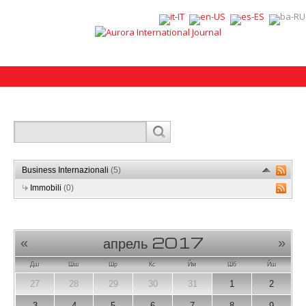
Business Internazionali
(5)
Immobili
(0)
апрель 2017
«
»
Дш
Шш
Шр
Кс
Йм
Шб
Йш
27
28
29
30
31
1
2
3
4
5
6
7
8
9