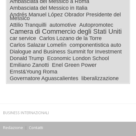
Ambasciata del Messico a Roma
Ambasciata del Messico in Italia
Andrés Manuel López Obrador Presidente del
Messico
Attilio Tranquilli
automotive
Autopromotec
Camera di Commercio degli Stati Uniti
car service
Carlos Lozano de la Torre
Carlos Salazar Lomelín
componentistica auto
Dialogue and Business Summit for Investment
Donald Trump
Economic London School
Emiliano Zanotti
Enel Green Power
Ernst&Young Roma
Governatore Aguascalientes
liberalizzazione
BUSINESS INTERNAZIONALI
Redazione
|
Contatti