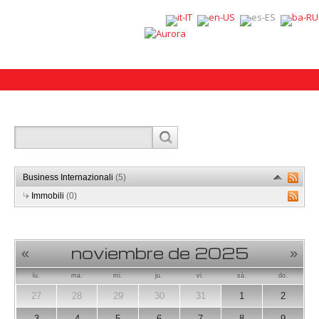
Business Internazionali
(5)
Immobili
(0)
noviembre de 2025
«
»
lu.
ma.
mi.
ju.
vi.
sá.
do.
27
28
29
30
31
1
2
3
4
5
6
7
8
9