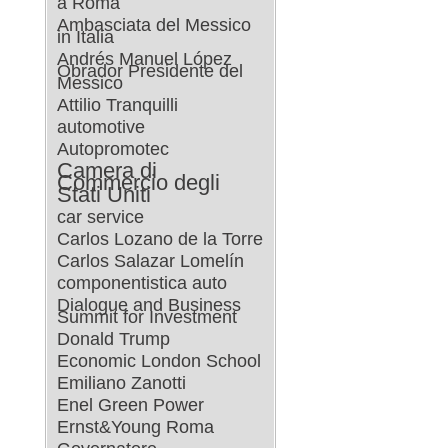
a Roma
Ambasciata del Messico
in Italia
Andrés Manuel López
Obrador Presidente del
Messico
Attilio Tranquilli
automotive
Autopromotec
Camera di
Commercio degli
Stati Uniti
car service
Carlos Lozano de la Torre
Carlos Salazar Lomelín
componentistica auto
Dialogue and Business
Summit for Investment
Donald Trump
Economic London School
Emiliano Zanotti
Enel Green Power
Ernst&Young Roma