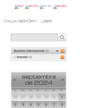
ITALIA REPORT
LIBRI
Business Internazionali
(5)
Immobili
(0)
septiembre
«
»
de 2024
lu.
ma.
mi.
ju.
vi.
sá.
do.
26
27
28
29
30
31
1
2
3
4
5
6
7
8