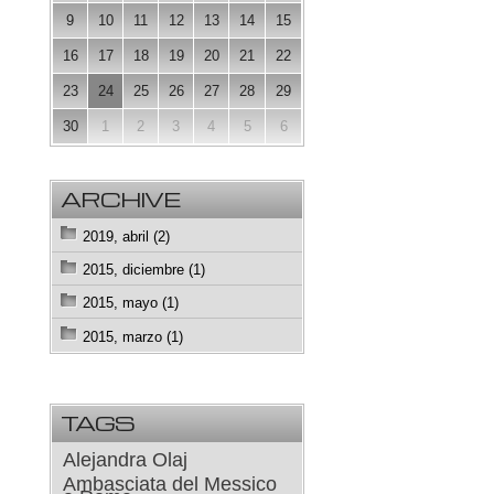
9
10
11
12
13
14
15
16
17
18
19
20
21
22
23
24
25
26
27
28
29
30
1
2
3
4
5
6
ARCHIVE
2019, abril (2)
2015, diciembre (1)
2015, mayo (1)
2015, marzo (1)
TAGS
Alejandra Olaj
Ambasciata del Messico