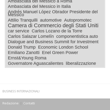
Ambasciata del Messico a Roma
Ambasciata del Messico in Italia
Andrés Manuel López Obrador Presidente del
Messico
Attilio Tranquilli
automotive
Autopromotec
Camera di Commercio degli Stati Uniti
car service
Carlos Lozano de la Torre
Carlos Salazar Lomelín
componentistica auto
Dialogue and Business Summit for Investment
Donald Trump
Economic London School
Emiliano Zanotti
Enel Green Power
Ernst&Young Roma
Governatore Aguascalientes
liberalizzazione
BUSINESS INTERNAZIONALI
Redazione
|
Contatti