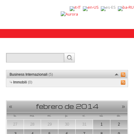
Business Internazionali
(5)
Immobili
(0)
febrero de 2014
«
»
lu.
ma.
mi.
ju.
vi.
sá.
do.
27
28
29
30
31
1
2
3
4
5
6
7
8
9