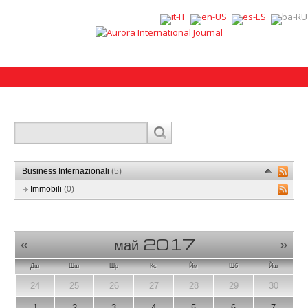
Business Internazionali
(5)
Immobili
(0)
май 2017
«
»
Дш
Шш
Шр
Кс
Йм
Шб
Йш
24
25
26
27
28
29
30
1
2
3
4
5
6
7