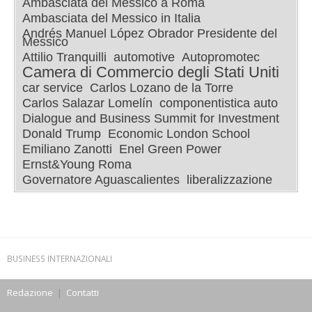
Ambasciata del Messico a Roma
Ambasciata del Messico in Italia
Andrés Manuel López Obrador Presidente del
Messico
Attilio Tranquilli
automotive
Autopromotec
Camera di Commercio degli Stati Uniti
car service
Carlos Lozano de la Torre
Carlos Salazar Lomelín
componentistica auto
Dialogue and Business Summit for Investment
Donald Trump
Economic London School
Emiliano Zanotti
Enel Green Power
Ernst&Young Roma
Governatore Aguascalientes
liberalizzazione
BUSINESS INTERNAZIONALI
Redazione
|
Contatti