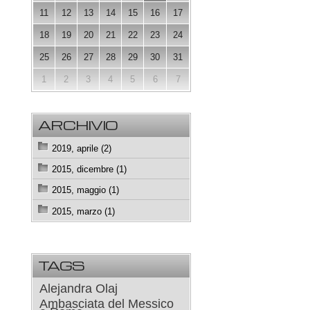
11
12
13
14
15
16
17
18
19
20
21
22
23
24
25
26
27
28
29
30
31
1
2
3
4
5
6
7
ARCHIVIO
2019, aprile (2)
2015, dicembre (1)
2015, maggio (1)
2015, marzo (1)
TAGS
Alejandra Olaj
Ambasciata del Messico