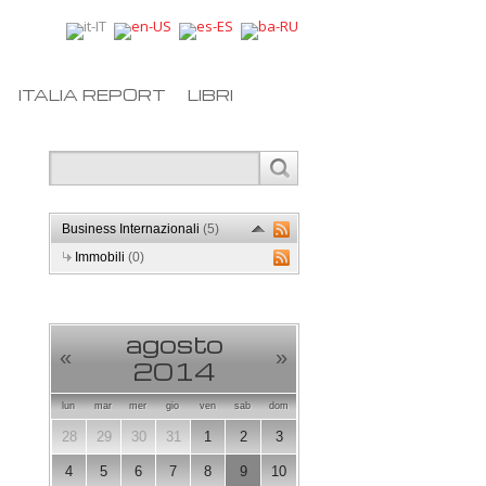
ITALIA REPORT
LIBRI
Business Internazionali
(5)
Immobili
(0)
agosto
«
»
2014
lun
mar
mer
gio
ven
sab
dom
28
29
30
31
1
2
3
4
5
6
7
8
9
10