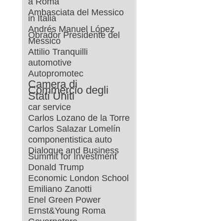
a Roma
Ambasciata del Messico
in Italia
Andrés Manuel López
Obrador Presidente del
Messico
Attilio Tranquilli
automotive
Autopromotec
Camera di
Commercio degli
Stati Uniti
car service
Carlos Lozano de la Torre
Carlos Salazar Lomelín
componentistica auto
Dialogue and Business
Summit for Investment
Donald Trump
Economic London School
Emiliano Zanotti
Enel Green Power
Ernst&Young Roma