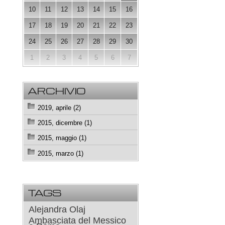
10
11
12
13
14
15
16
17
18
19
20
21
22
23
24
25
26
27
28
29
30
1
2
3
4
5
6
7
ARCHIVIO
2019, aprile (2)
2015, dicembre (1)
2015, maggio (1)
2015, marzo (1)
TAGS
Alejandra Olaj
Ambasciata del Messico