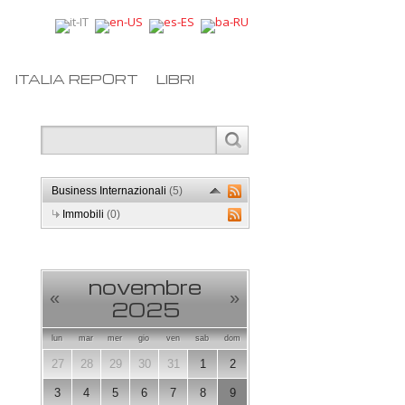
ITALIA REPORT
LIBRI
Business Internazionali
(5)
Immobili
(0)
novembre
«
»
2025
lun
mar
mer
gio
ven
sab
dom
27
28
29
30
31
1
2
3
4
5
6
7
8
9