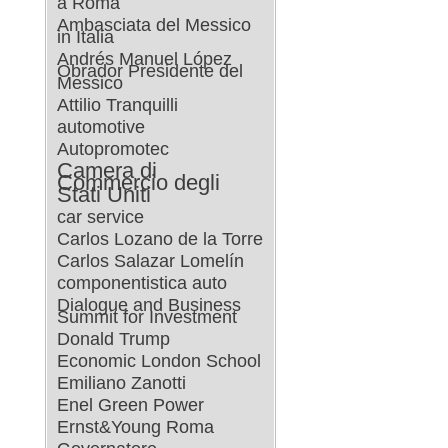
a Roma
Ambasciata del Messico
in Italia
Andrés Manuel López
Obrador Presidente del
Messico
Attilio Tranquilli
automotive
Autopromotec
Camera di
Commercio degli
Stati Uniti
car service
Carlos Lozano de la Torre
Carlos Salazar Lomelín
componentistica auto
Dialogue and Business
Summit for Investment
Donald Trump
Economic London School
Emiliano Zanotti
Enel Green Power
Ernst&Young Roma