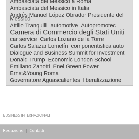
Ambasciata del Messico a Roma
Ambasciata del Messico in Italia
Andrés Manuel López Obrador Presidente del
Messico
Attilio Tranquilli
automotive
Autopromotec
Camera di Commercio degli Stati Uniti
car service
Carlos Lozano de la Torre
Carlos Salazar Lomelín
componentistica auto
Dialogue and Business Summit for Investment
Donald Trump
Economic London School
Emiliano Zanotti
Enel Green Power
Ernst&Young Roma
Governatore Aguascalientes
liberalizzazione
BUSINESS INTERNAZIONALI
Redazione
|
Contatti