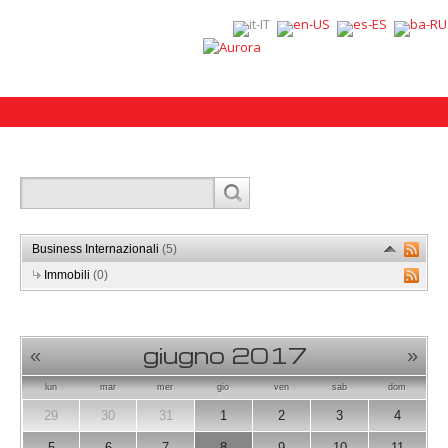
Business Internazionali
(5)
Immobili
(0)
giugno 2017
«
»
lun
mar
mer
gio
ven
sab
dom
29
30
31
1
2
3
4
5
6
7
8
9
10
11