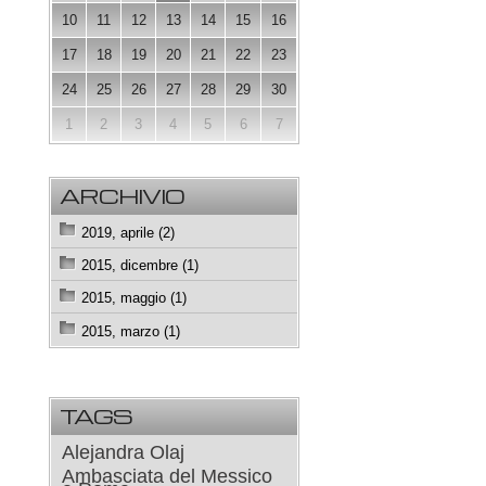
10
11
12
13
14
15
16
17
18
19
20
21
22
23
24
25
26
27
28
29
30
1
2
3
4
5
6
7
ARCHIVIO
2019, aprile (2)
2015, dicembre (1)
2015, maggio (1)
2015, marzo (1)
TAGS
Alejandra Olaj
Ambasciata del Messico