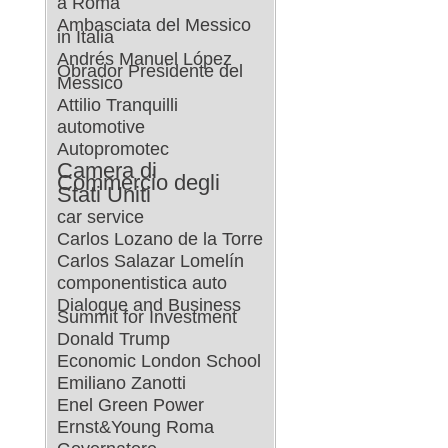
a Roma
Ambasciata del Messico
in Italia
Andrés Manuel López
Obrador Presidente del
Messico
Attilio Tranquilli
automotive
Autopromotec
Camera di
Commercio degli
Stati Uniti
car service
Carlos Lozano de la Torre
Carlos Salazar Lomelín
componentistica auto
Dialogue and Business
Summit for Investment
Donald Trump
Economic London School
Emiliano Zanotti
Enel Green Power
Ernst&Young Roma