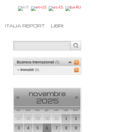
ITALIA REPORT
LIBRI
Business Internazionali
(5)
Immobili
(0)
novembre
«
»
2025
lun
mar
mer
gio
ven
sab
dom
27
28
29
30
31
1
2
3
4
5
6
7
8
9