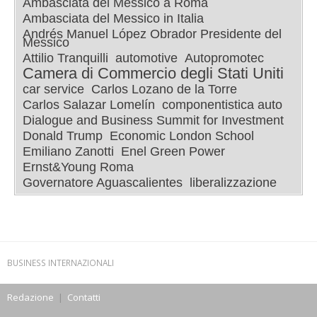
Ambasciata del Messico a Roma
Ambasciata del Messico in Italia
Andrés Manuel López Obrador Presidente del
Messico
Attilio Tranquilli
automotive
Autopromotec
Camera di Commercio degli Stati Uniti
car service
Carlos Lozano de la Torre
Carlos Salazar Lomelín
componentistica auto
Dialogue and Business Summit for Investment
Donald Trump
Economic London School
Emiliano Zanotti
Enel Green Power
Ernst&Young Roma
Governatore Aguascalientes
liberalizzazione
BUSINESS INTERNAZIONALI
Redazione
|
Contatti