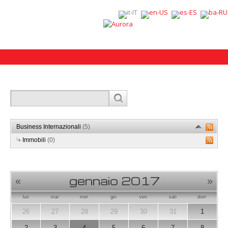
Business Internazionali
(5)
Immobili
(0)
gennaio 2017
«
»
lun
mar
mer
gio
ven
sab
dom
26
27
28
29
30
31
1
2
3
4
5
6
7
8