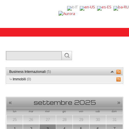
Business Internazionali
(5)
Immobili
(0)
settembre 2025
«
»
lun
mar
mer
gio
ven
sab
dom
25
26
27
28
29
30
31
1
2
3
4
5
6
7