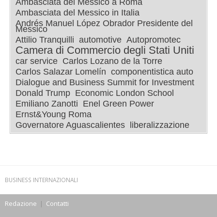
Ambasciata del Messico a Roma
Ambasciata del Messico in Italia
Andrés Manuel López Obrador Presidente del
Messico
Attilio Tranquilli
automotive
Autopromotec
Camera di Commercio degli Stati Uniti
car service
Carlos Lozano de la Torre
Carlos Salazar Lomelín
componentistica auto
Dialogue and Business Summit for Investment
Donald Trump
Economic London School
Emiliano Zanotti
Enel Green Power
Ernst&Young Roma
Governatore Aguascalientes
liberalizzazione
BUSINESS INTERNAZIONALI
Redazione
|
Contatti