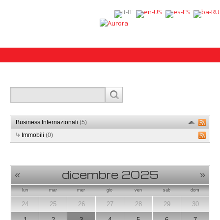
Business Internazionali
(5)
Immobili
(0)
dicembre 2025
«
»
lun
mar
mer
gio
ven
sab
dom
24
25
26
27
28
29
30
1
2
3
4
5
6
7