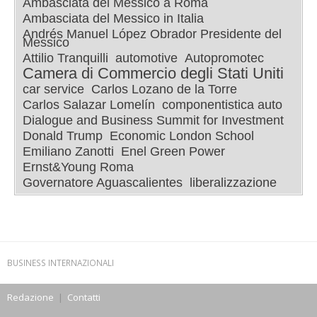
Ambasciata del Messico a Roma
Ambasciata del Messico in Italia
Andrés Manuel López Obrador Presidente del
Messico
Attilio Tranquilli
automotive
Autopromotec
Camera di Commercio degli Stati Uniti
car service
Carlos Lozano de la Torre
Carlos Salazar Lomelín
componentistica auto
Dialogue and Business Summit for Investment
Donald Trump
Economic London School
Emiliano Zanotti
Enel Green Power
Ernst&Young Roma
Governatore Aguascalientes
liberalizzazione
BUSINESS INTERNAZIONALI
Redazione
|
Contatti