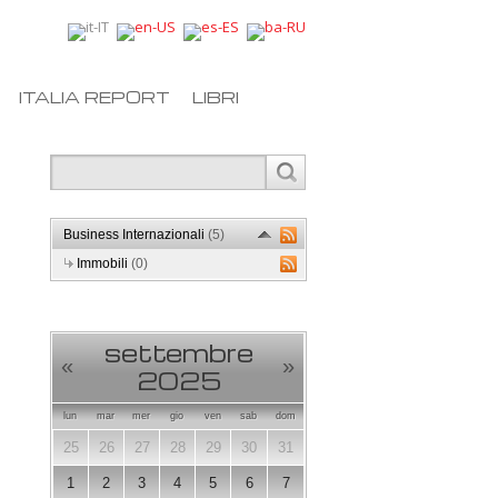
ITALIA REPORT
LIBRI
Business Internazionali
(5)
Immobili
(0)
settembre
«
»
2025
lun
mar
mer
gio
ven
sab
dom
25
26
27
28
29
30
31
1
2
3
4
5
6
7