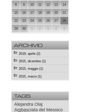
8
9
10
11
12
13
14
15
16
17
18
19
20
21
22
23
24
25
26
27
28
29
30
1
2
3
4
5
ARCHIVIO
2019, aprile (2)
2015, dicembre (1)
2015, maggio (1)
2015, marzo (1)
TAGS
Alejandra Olaj
Ambasciata del Messico