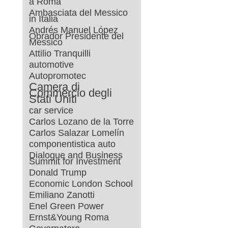
a Roma
Ambasciata del Messico
in Italia
Andrés Manuel López
Obrador Presidente del
Messico
Attilio Tranquilli
automotive
Autopromotec
Camera di
Commercio degli
Stati Uniti
car service
Carlos Lozano de la Torre
Carlos Salazar Lomelín
componentistica auto
Dialogue and Business
Summit for Investment
Donald Trump
Economic London School
Emiliano Zanotti
Enel Green Power
Ernst&Young Roma