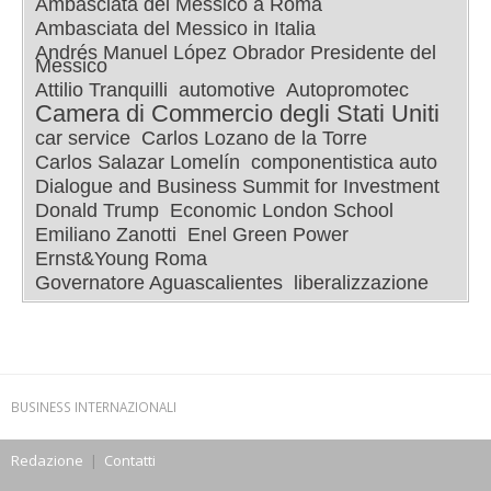
Ambasciata del Messico a Roma
Ambasciata del Messico in Italia
Andrés Manuel López Obrador Presidente del
Messico
Attilio Tranquilli
automotive
Autopromotec
Camera di Commercio degli Stati Uniti
car service
Carlos Lozano de la Torre
Carlos Salazar Lomelín
componentistica auto
Dialogue and Business Summit for Investment
Donald Trump
Economic London School
Emiliano Zanotti
Enel Green Power
Ernst&Young Roma
Governatore Aguascalientes
liberalizzazione
BUSINESS INTERNAZIONALI
Redazione
|
Contatti