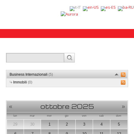
Business Internazionali
(5)
Immobili
(0)
ottobre 2025
«
»
lun
mar
mer
gio
ven
sab
dom
29
30
1
2
3
4
5
6
7
8
9
10
11
12