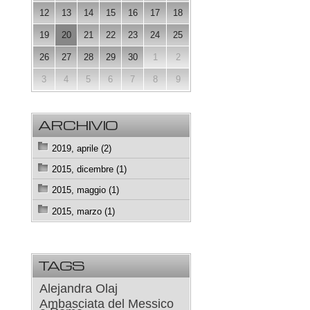
12
13
14
15
16
17
18
19
20
21
22
23
24
25
26
27
28
29
30
1
2
3
4
5
6
7
8
9
ARCHIVIO
2019, aprile (2)
2015, dicembre (1)
2015, maggio (1)
2015, marzo (1)
TAGS
Alejandra Olaj
Ambasciata del Messico