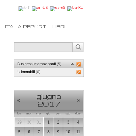
ITALIA REPORT
LIBRI
Business Internazionali
(5)
Immobili
(0)
giugno
«
»
2017
lun
mar
mer
gio
ven
sab
dom
29
30
31
1
2
3
4
5
6
7
8
9
10
11