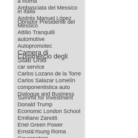
a Roma
Ambasciata del Messico
in Italia
Andrés Manuel López
Obrador Presidente del
Messico
Attilio Tranquilli
automotive
Autopromotec
Camera di
Commercio degli
Stati Uniti
car service
Carlos Lozano de la Torre
Carlos Salazar Lomelín
componentistica auto
Dialogue and Business
Summit for Investment
Donald Trump
Economic London School
Emiliano Zanotti
Enel Green Power
Ernst&Young Roma