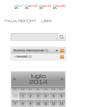
ITALIA REPORT
LIBRI
Business Internazionali
(5)
Immobili
(0)
luglio
«
»
2014
lun
mar
mer
gio
ven
sab
dom
30
1
2
3
4
5
6
7
8
9
10
11
12
13