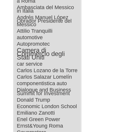
a Roma
Ambasciata del Messico
in Italia
Andrés Manuel López
Obrador Presidente del
Messico
Attilio Tranquilli
automotive
Autopromotec
Camera di
Commercio degli
Stati Uniti
car service
Carlos Lozano de la Torre
Carlos Salazar Lomelín
componentistica auto
Dialogue and Business
Summit for Investment
Donald Trump
Economic London School
Emiliano Zanotti
Enel Green Power
Ernst&Young Roma