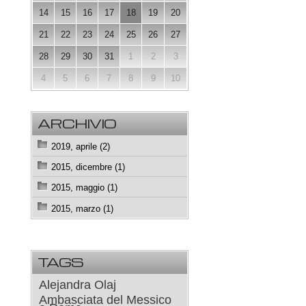
14
15
16
17
18
19
20
21
22
23
24
25
26
27
28
29
30
31
1
2
3
4
5
6
7
8
9
10
ARCHIVIO
2019, aprile (2)
2015, dicembre (1)
2015, maggio (1)
2015, marzo (1)
TAGS
Alejandra Olaj
Ambasciata del Messico