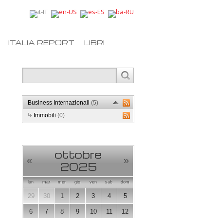
ITALIA REPORT
LIBRI
Business Internazionali
(5)
Immobili
(0)
ottobre
«
»
2025
lun
mar
mer
gio
ven
sab
dom
29
30
1
2
3
4
5
6
7
8
9
10
11
12