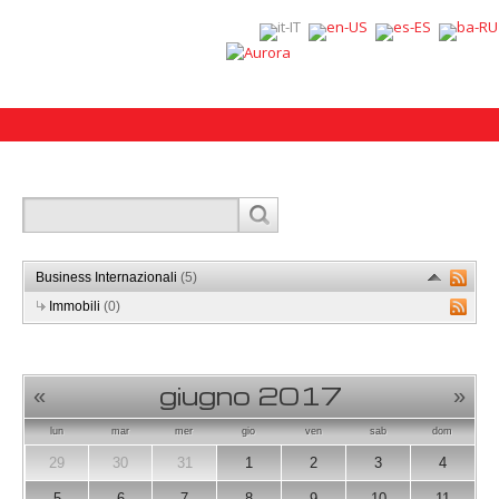
Business Internazionali
(5)
Immobili
(0)
giugno 2017
«
»
lun
mar
mer
gio
ven
sab
dom
29
30
31
1
2
3
4
5
6
7
8
9
10
11