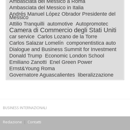
Ambasciata del Messico a Roma
Ambasciata del Messico in Italia
Andrés Manuel López Obrador Presidente del
Messico
Attilio Tranquilli
automotive
Autopromotec
Camera di Commercio degli Stati Uniti
car service
Carlos Lozano de la Torre
Carlos Salazar Lomelín
componentistica auto
Dialogue and Business Summit for Investment
Donald Trump
Economic London School
Emiliano Zanotti
Enel Green Power
Ernst&Young Roma
Governatore Aguascalientes
liberalizzazione
BUSINESS INTERNAZIONALI
Redazione
|
Contatti