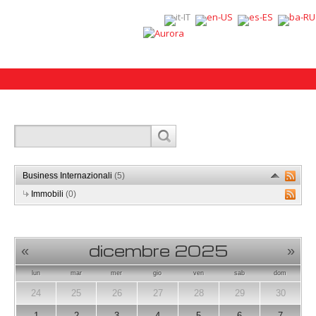
Business Internazionali
(5)
Immobili
(0)
dicembre 2025
«
»
lun
mar
mer
gio
ven
sab
dom
24
25
26
27
28
29
30
1
2
3
4
5
6
7