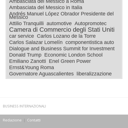
Ambasciata del Messico a Roma
Ambasciata del Messico in Italia
Andrés Manuel López Obrador Presidente del
Messico
Attilio Tranquilli
automotive
Autopromotec
Camera di Commercio degli Stati Uniti
car service
Carlos Lozano de la Torre
Carlos Salazar Lomelín
componentistica auto
Dialogue and Business Summit for Investment
Donald Trump
Economic London School
Emiliano Zanotti
Enel Green Power
Ernst&Young Roma
Governatore Aguascalientes
liberalizzazione
BUSINESS INTERNAZIONALI
Redazione
|
Contatti